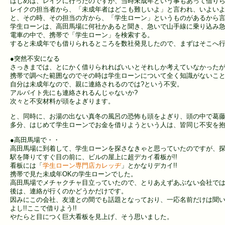
はじめは、レイクに行ったのですが、当時未成年という事もあって借り
レイクの担当者から、「未成年者はどこも難しいよ」と言われ、いよい
と、その時、その担当の方から、「学生ローン」というものがあるから言
学生ローンは、高田馬場に何社かあると聞き、急いで山手線に乗り込み
電車の中で、携帯で「学生ローン」を検索する。
すると未成年でも借りられるところを数社発見したので、まずはそこへ
●突然不安になる
さっきまでは、とにかく借りられればいいとそれしか考えていなかった
携帯で調べた範囲なのでその時は学生ローンについて全く知識がないこ
自分は未成年なので、親に連絡されるのでは?という不安。
アルバイト先にも連絡されるんじゃないか?
次々と不安材料が頭をよぎります。
と、同時に、お湯の出ない真冬の風呂の恐怖も頭をよぎり、頭の中で葛
多分、はじめて学生ローンでお金を借りようという人は、皆同じ不安を抱
●高田馬場で・・
高田馬場に到着して、学生ローンを探さなきゃと思っていたのですが、
駅を降りてすぐ目の前に、ビルの屋上に超デカイ看板が!!
看板には「
学生ローン専門店カレッヂ
」とかなりデカイ!!
携帯で見た未成年OKの学生ローンでした。
高田馬場でメチャクチャ目立っていたので、とりあえずあぶない会社で
後は、連絡が行くのかどうかだけです。
因みにこの会社、友達との間でも話題となっており、一応名前だけは聞
よし!!ここで借りよう!!
やたらと目につく巨大看板を見上げ、そう思いました。