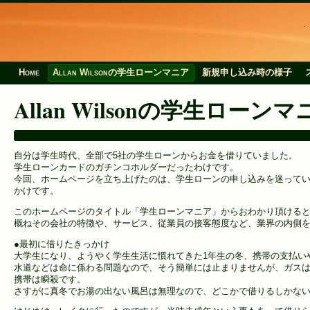
Home
Allan Wilsonの学生ローンマニア
新規申し込み時の様子
Allan Wilsonの学生ローンマ
自分は学生時代、全部で5社の学生ローンからお金を借りていました。
学生ローンカードのガチンコホルダーだったわけです。
今回、ホームページを立ち上げたのは、学生ローンの申し込みを迷って
かけです。
このホームページのタイトル「学生ローンマニア」からおわかり頂ける
概ねその会社の特徴や、サービス、従業員の接客態度など、業界の内側
●最初に借りたきっかけ
大学生になり、ようやく学生生活に慣れてきた1年生の冬、携帯の支払い
水道などは命に係わる問題なので、そう簡単には止まりませんが、ガスは
携帯は瞬殺です。
さすがに真冬でお湯の出ない風呂は無理なので、どこかで借りるしかな