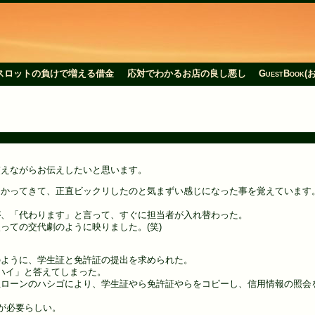
スロットの負けで増える借金
応対でわかるお店の良し悪し
GuestBoo
交えながらお伝えしたいと思います。
向かってきて、正直ビックリしたのと気まずい感じになった事を覚えています
が、「代わります」と言って、すぐに担当者が入れ替わった。
っての交代劇のように映りました。(笑)
のように、学生証と免許証の提出を求められた。
ハイ」と答えてしまった。
生ローンのハシゴにより、学生証やら免許証やらをコピーし、信用情報の照会
が必要らしい。