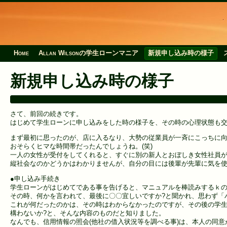
Home
Allan Wilsonの学生ローンマニア
新規申し込み時の様子
新規申し込み時の様子
さて、前回の続きです。
はじめて学生ローンに申し込みをした時の様子を、その時の心理状態も
まず最初に思ったのが、店に入るなり、大勢の従業員が一斉にこっちに
おそらくヒマな時間帯だったんでしょうね。(笑)
一人の女性が受付をしてくれると、すぐに別の新人とおぼしき女性社員
縦社会なのかどうかはわかりませんが、自分の目には後輩が先輩に気を使
●申し込み手続き
学生ローンがはじめてである事を告げると、マニュアルを棒読みするｋ
その時、何かを言われて、最後に〇〇宜しいですか?と聞かれ、思わず「
これが何だったのかは、その時はわからなかったのですが、その後の学
構わないか?と、そんな内容のものだと知りました。
なんでも、信用情報の照会(他社の借入状況等を調べる事)は、本人の同意