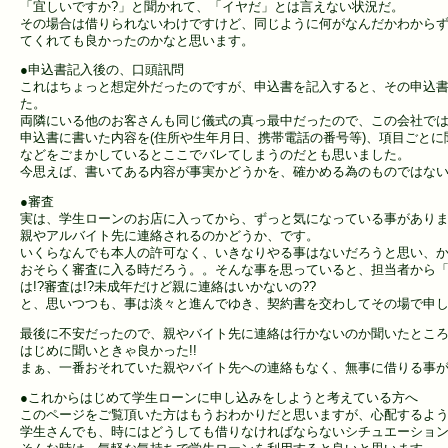
「宜しいですか?」と聞かれて、「イヤだ」とは言えない状況だ。
その場合は借りられないわけですけど、同じように何がなんだかわから
てくれても良かったのかなと思います。
●申込書記入後の、口頭訊問
これはちょっと想定外だったのですが、申込書を記入すると、その申込
た。
両隣にいる他のお客さんも同じ儀式の真っ最中だったので、この会社で
申込書に書いた内容を(住所や生年月日、携帯電話の番号等)、項目ごと
などをごまかしているとここでバレてしまうのだとも思いました。
今思えば、書いてある内容が事実かどうかを、確かめる為のものではな
●審査
実は、学生ローンのお店に入ってから、ずっと気になっている事があり
親やアルバイト先に連絡されるのかどうか、です。
いくらなんでも本人の許可なく、いきなりやる事はないだろうと思い、
おそらく審査に入る時だろう。。そんな事を思っていると、担当者から「ご
は!?審査は!?未成年だけど親に連絡はいかないの??
と、思いつつも、事は淡々と進んでゆき、契約書を交わしてその場で申し
最後に不安だったので、親やバイト先に連絡は行かないのか聞いたとこ
はじめに聞いときゃ良かった!!
まぁ、一番おそれていた親やバイト先への連絡もなく、無事に借りる事
●これからはじめて学生ローンに申し込みをしようと考えている方へ
このページをご覧頂いた方はもうおわかりだと思いますが、心配するよ
学生さんでも、時にはどうしても借りなければならないシチュエーショ