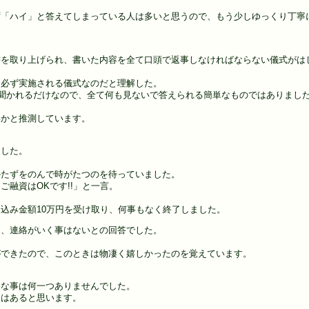
ず「ハイ」と答えてしまっている人は多いと思うので、もう少しゆっくり丁寧
書を取り上げられ、書いた内容を全て口頭で返事しなければならない儀式がは
は必ず実施される儀式なのだと理解した。
に聞かれるだけなので、全て何も見ないで答えられる簡単なものではありまし
いかと推測しています。
ました。
かたずをのんで時がたつのを待っていました。
融資はOKです!!」と一言。
込み金額10万円を受け取り、何事もなく終了しました。
ろ、連絡がいく事はないとの回答でした。
ができたので、このときは物凄く嬉しかったのを覚えています。
うな事は何一つありませんでした。
ンはあると思います。